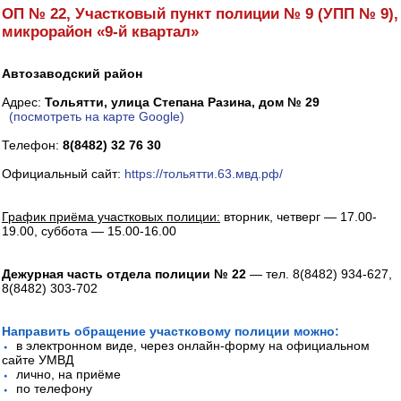
ОП № 22, Участковый пункт полиции № 9 (УПП № 9),
микрорайон «9-й квартал»
Автозаводский район
Адрес:
Тольятти, улица Степана Разина, дом № 29
(посмотреть на карте Google)
Телефон:
8(8482) 32 76 30
Официальный сайт:
https://тольятти.63.мвд.рф/
График приёма участковых полиции:
вторник, четверг — 17.00-
19.00, суббота — 15.00-16.00
Дежурная часть отдела полиции № 22
— тел. 8(8482) 934-627,
8(8482) 303-702
Направить обращение участковому полиции можно:
⬩
в электронном виде, через онлайн-форму на официальном
сайте УМВД
⬩
лично, на приёме
⬩
по телефону