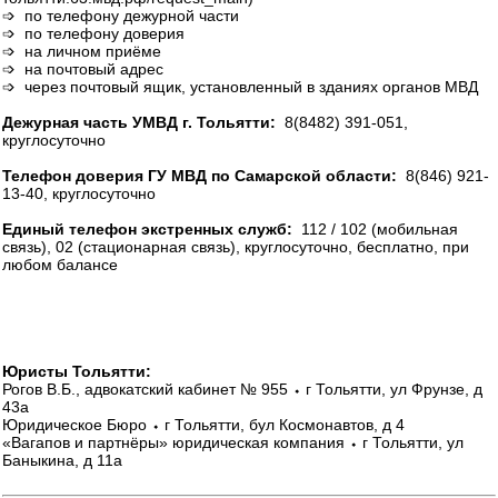
➩ по телефону дежурной части
➩ по телефону доверия
➩ на личном приёме
➩ на почтовый адрес
➩ через почтовый ящик, установленный в зданиях органов МВД
Дежурная часть УМВД г. Тольятти:
8(8482) 391-051,
круглосуточно
Телефон доверия ГУ МВД по Самарской области:
8(846) 921-
13-40, круглосуточно
Единый телефон экстренных служб:
112 / 102 (мобильная
связь), 02 (стационарная связь), круглосуточно, бесплатно, при
любом балансе
Юристы Тольятти:
Рогов В.Б., адвокатский кабинет № 955 ⬩ г Тольятти, ул Фрунзе, д
43а
Юридическое Бюро ⬩ г Тольятти, бул Космонавтов, д 4
«Вагапов и партнёры» юридическая компания ⬩ г Тольятти, ул
Баныкина, д 11а