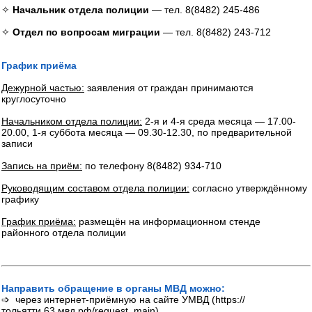
✧
Начальник отдела полиции
— тел. 8(8482) 245-486
✧
Отдел по вопросам миграции
— тел. 8(8482) 243-712
График приёма
Дежурной частью:
заявления от граждан принимаются
круглосуточно
Начальником отдела полиции:
2-я и 4-я среда месяца — 17.00-
20.00, 1-я суббота месяца — 09.30-12.30, по предварительной
записи
Запись на приём:
по телефону 8(8482) 934-710
Руководящим составом отдела полиции:
согласно утверждённому
графику
График приёма:
размещён на информационном стенде
районного отдела полиции
Направить обращение в органы МВД можно:
➩ через интернет-приёмную на сайте УМВД (https://
тольятти.63.мвд.рф/request_main)