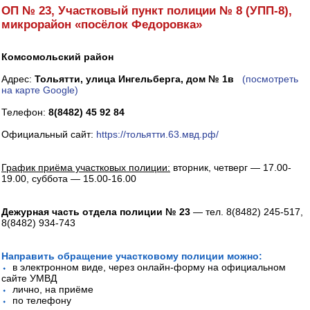
ОП № 23, Участковый пункт полиции № 8 (УПП-8),
микрорайон «посёлок Федоровка»
Комсомольский район
Адрес:
Тольятти, улица Ингельберга, дом № 1в
(посмотреть
на карте Google)
Телефон:
8(8482) 45 92 84
Официальный сайт:
https://тольятти.63.мвд.рф/
График приёма участковых полиции:
вторник, четверг — 17.00-
19.00, суббота — 15.00-16.00
Дежурная часть отдела полиции № 23
— тел. 8(8482) 245-517,
8(8482) 934-743
Направить обращение участковому полиции можно:
⬩
в электронном виде, через онлайн-форму на официальном
сайте УМВД
⬩
лично, на приёме
⬩
по телефону