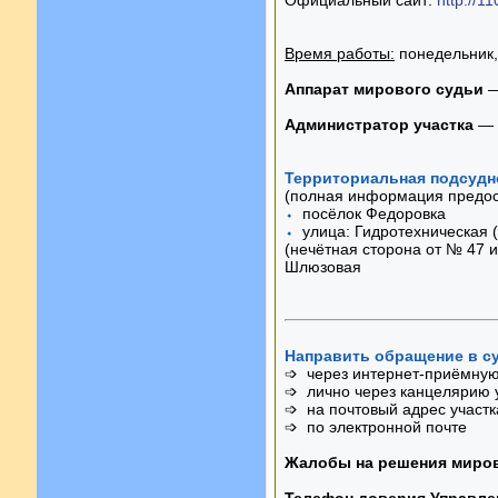
Время работы:
понедельник, 
Аппарат мирового судьи
—
Администратор участка
— т
Территориальная подсудн
(полная информация предост
⬩
посёлок Федоровка
⬩
улица: Гидротехническая (
(нечётная сторона от № 47 и
Шлюзовая
Направить обращение в с
➩ через интернет-приёмную
➩ лично через канцелярию 
➩ на почтовый адрес участк
➩ по электронной почте
Жалобы на решения миров
Телефон доверия Управле