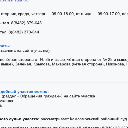
вторник, среда, четверг — 09.00-18.00, пятница — 09.00-17.00, п
 тел. 8(8482) 379-643
ел. 8(8482) 379-644
ость:
авлена на сайте участка)
нечётная сторона от № 35 и выше; чётная сторона от № 28 и выш
 выше), Зелёная, Крылова, Макарова (чётная сторона), Никонова, 
удебный участок можно:
 (раздел «Обращения граждан») на сайте участка
участка
а
ого судьи участка:
рассматривает Комсомольский районный суд
ния судебного департамента Самарской области:
8(846) 33-250