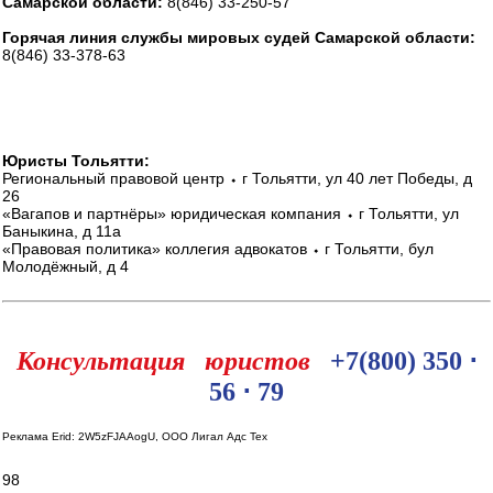
Самарской области:
8(846) 33-250-57
Горячая линия службы мировых судей Самарской области:
8(846) 33-378-63
Юристы Тольятти:
Региональный правовой центр ⬩ г Тольятти, ул 40 лет Победы, д
26
«Вагапов и партнёры» юридическая компания ⬩ г Тольятти, ул
Баныкина, д 11а
«Правовая политика» коллегия адвокатов ⬩ г Тольятти, бул
Молодёжный, д 4
Консультация юристов
+7(800) 350 ⋅
56 ⋅ 79
Реклама Erid: 2W5zFJAAogU, ООО Лигал Адс Тех
98