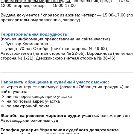
Приём секретарем мирового судьи:
понедельник, среда — 10.00-
12.00, вторник, четверг — 15.00-17.00
Выдача документов / справок из архива:
четверг — 15.00-17.00 (по
предварительному заявлению, запросу)
Территориальная подсудность:
(полная информация предоставлена на сайте участка)
⬩
бульвар Космонавтов
⬩
улица: 70 лет Октября (нечётная сторона № 49-63),
Автостроителей (чётная сторона № 22-66), Ворошилова (нечётная
сторона № 1-21), Дзержинского (чётная сторона № 38-46)
Направить обращение в судебный участок можно:
➩ через интернет-приёмную (раздел «Обращения граждан») на
сайте участка
➩ лично через канцелярию участка
➩ на почтовый адрес участка
➩ по электронной почте
Жалобы на решения мирового судьи участка:
рассматривает
Автозаводский районный суд
Телефон доверия Управления судебного департамента