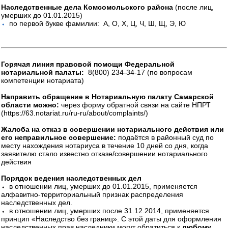
Наследственные дела Комсомольского района
(после лиц,
умерших до 01.01.2015)
⬩
по первой букве фамилии: А, О, Х, Ц, Ч, Ш, Щ, Э, Ю
Горячая линия правовой помощи Федеральной
нотариальной палаты:
8(800) 234-34-17 (по вопросам
компетенции нотариата)
Направить обращение в Нотариальную палату Самарской
области можно:
через форму обратной связи на сайте НПРТ
(https://63.notariat.ru/ru-ru/about/complaints/)
Жалоба на отказ в совершении нотариального действия или
его неправильное совершение:
подаётся в районный суд по
месту нахождения нотариуса в течение 10 дней со дня, когда
заявителю стало известно отказе/совершении нотариального
действия
Порядок ведения наследственных дел
⬩ в отношении лиц, умерших до 01.01.2015, применяется
алфавитно-территориальный признак распределения
наследственных дел.
⬩ в отношении лиц, умерших после 31.12.2014, применяется
принцип «Наследство без границ». С этой даты для оформления
наследственных прав наследники могут обратиться к
любому